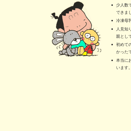
少人数
できま
冷凍母
人見知
親とし
初めて
かった
本当に
います